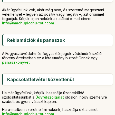
Akár ügyfelünk volt, akár még nem, és szeretné megosztani
véleményét – legyen az pozitív vagy negatív –, azt örömmel
fogadjuk. Kérjük, írjon nekünk az alábbi e-mail címre:
info@machupicchu-tour.com
.
Reklamációk és panaszok
A Fogyasztóvédelmi és fogyasztói jogok védelméről szóló
törvény értelmében ez a létesítmény biztosít Önnek egy
panaszkönyvet
.
Kapcsolatfelvétel közvetlenül
Ha már ügyfelünk, kérjük, használja üzenetküldő
szolgáltatásunkat a
Ügyfélszolgálat
oldalon, hogy személyre
szabott és gyors választ kapjon.
Ha e-mailben szeretne írni nekünk, használja ezt a címet:
info@machupicchu-tour.com
.