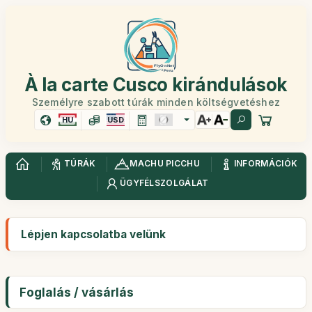
À la carte Cusco kirándulások
Személyre szabott túrák minden költségvetéshez
HU
USD
TÚRÁK
MACHU PICCHU
INFORMÁCIÓK
ÜGYFÉLSZOLGÁLAT
Lépjen kapcsolatba velünk
Foglalás / vásárlás