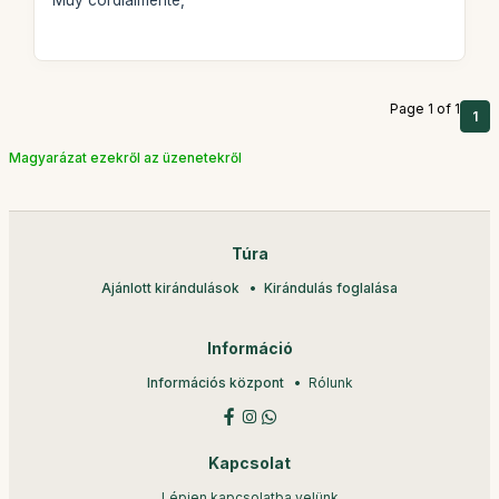
Page 1 of 1
1
Magyarázat ezekről az üzenetekről
Túra
Ajánlott kirándulások
Kirándulás foglalása
Információ
Információs központ
Rólunk
Kapcsolat
Lépjen kapcsolatba velünk