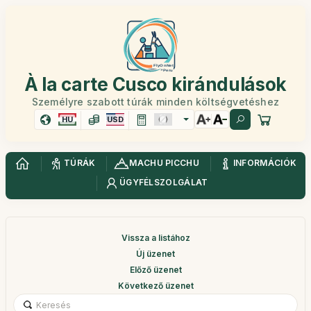
À la carte Cusco kirándulások
Személyre szabott túrák minden költségvetéshez
HU
USD
TÚRÁK
MACHU PICCHU
INFORMÁCIÓK
ÜGYFÉLSZOLGÁLAT
Vissza a listához
Új üzenet
Előző üzenet
Következő üzenet